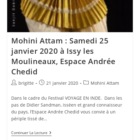
Mohini Attam : Samedi 25
janvier 2020 à Issy les
Moulineaux, Espace Andrée
Chedid
Auteur/autrice
Publication
Post
brigitte
21 janvier 2020
Mohini Attam
de
publiée :
category:
la
Dans le cadre du Festival VOYAGE EN INDE. Dans les
publication :
pas de Didier Sandman, isséen et grand connaisseur
du pays, l’Espace Andrée Chedid vous convie à un
périple tissé de…
Mohini
Continuer La Lecture
Attam