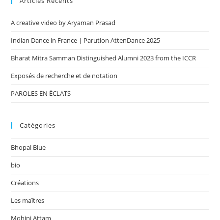
Articles Récents
clo
the
A creative video by Aryaman Prasad
sea
pan
Indian Dance in France | Parution AttenDance 2025
Bharat Mitra Samman Distinguished Alumni 2023 from the ICCR
Exposés de recherche et de notation
PAROLES EN ÉCLATS
Catégories
Bhopal Blue
bio
Créations
Les maîtres
Mohini Attam