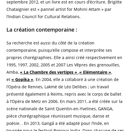
septembre 2012, et un livre est en cours d’écriture. Brigitte
Chataignier est « pannel artist for Mohini Attam » par
l’Indian Council for Cultural Relations.
La création contemporaine
:
Sa recherche est aussi du côté de la création
contemporaine, puisqu’elle compose et interprète ses
propres chorégraphies. Elle a ainsi créé respectivement en
1995, 1997, 2002, 2005 et 2007 Les Vêpres des grenouilles,
Amba,
« La Chambre des vertiges »
,
« Elémentaire »
,
et
« Gopika »
. En 2004, elle a collaboré à une création de
l’Opéra de Rennes, Lakmé de Léo Delibes ; un travail
présenté également à Reims, repris avec le corps de ballet
à l’Opéra de Metz en 2006. En mars 2011, a été créée sur la
scène nationale de Saint Quentin-en-Yvelines, GANGA,
pièce chorégraphique réunissant musique, danse et
poésie. . En 2013, Gangâ a été adapté pour l’Inde, en
tournée pour le festival Bonjour India. Dans chacune de ses